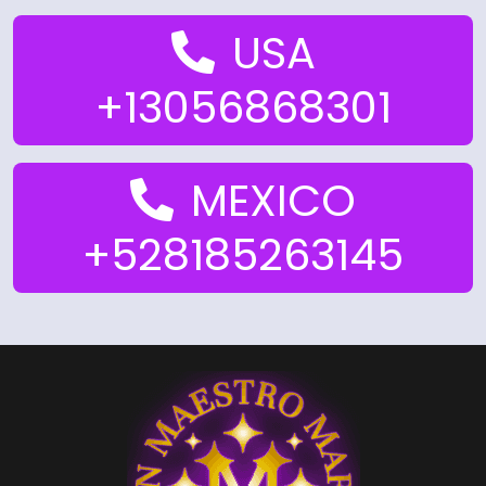
USA
+13056868301
MEXICO
+528185263145