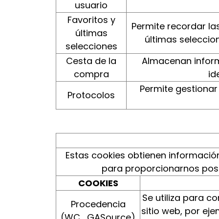
usuario
Favoritos y
Permite recordar las
últimas
últimas seleccio
selecciones
Cesta de la
Almacenan inform
compra
id
Permite gestionar
Protocolos
Estas cookies obtienen información
para proporcionarnos post
COOKIES
Se utiliza para c
Procedencia
sitio web, por eje
(WC_GASource)