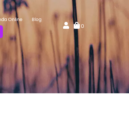
nda Online
Blog
0
e