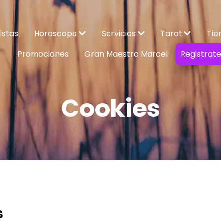
istas
Horoscopo
Servicios
Tarot
Tie
Promociones
Gran Maestro Marcel
Registrat
Cookies
S