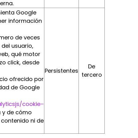
erna.
mienta Google
ner información
úmero de veces
 del usuario,
 web, qué motor
zo click, desde
De
Persistentes
tercero
cio ofrecido por
idad de Google
lyticsjs/cookie–
za y de cómo
 contenido ni de