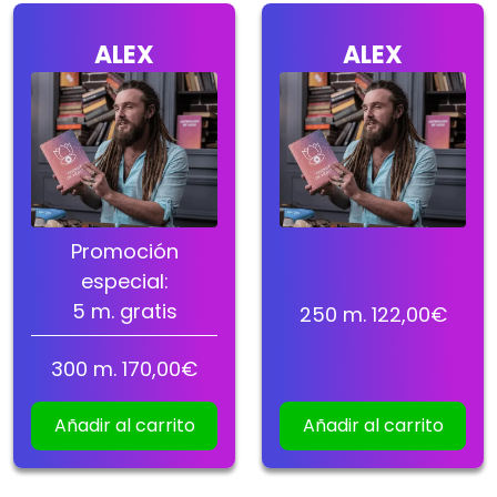
ALEX
ALEX
Promoción
especial:
5
m. gratis
250
m.
122,00
€
300
m.
170,00
€
Añadir al carrito
Añadir al carrito