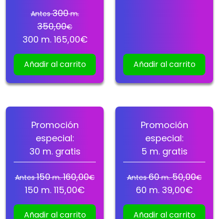
300
Antes
m.
350,00
€
300
m.
165,00
€
Añadir al carrito
Añadir al carrito
Promoción
Promoción
especial:
especial:
30
m. gratis
5
m. gratis
150
160,00
60
50,00
Antes
m.
€
Antes
m.
€
150
m.
115,00
€
60
m.
39,00
€
Añadir al carrito
Añadir al carrito