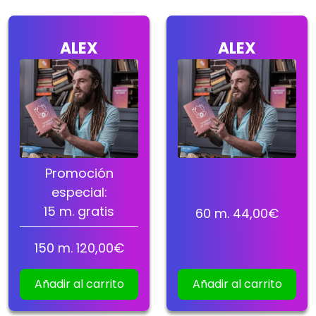
ALEX
ALEX
Promoción
especial:
15
m. gratis
60
m.
44,00
€
150
m.
120,00
€
Añadir al carrito
Añadir al carrito