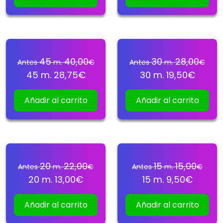
45
40,00
30
28,00
Antes
m.
€
Antes
m.
€
45
m.
28,75
€
30
m.
19,50
€
Añadir al carrito
Añadir al carrito
20
22,00
15
15,00
Antes
m.
€
Antes
m.
€
20
m.
13,00
€
15
m.
9,50
€
Añadir al carrito
Añadir al carrito