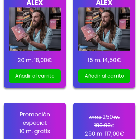
ALEX
ALEX
20
m.
18,00
€
15
m.
14,50
€
Añadir al carrito
Añadir al carrito
Promoción
250
Antes
m.
especial:
190,00
€
10
m. gratis
250
m.
117,00
€