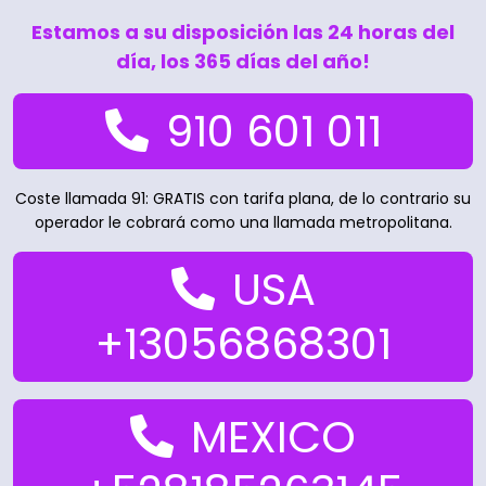
Estamos a su disposición las 24 horas del
día, los 365 días del año!
910 601 011
Coste llamada 91: GRATIS con tarifa plana, de lo contrario su
operador le cobrará como una llamada metropolitana.
USA
+13056868301
MEXICO