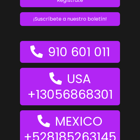
Regístrate
¡Suscríbete a nuestro boletín!
910 601 011
USA
+13056868301
MEXICO
+528185263145